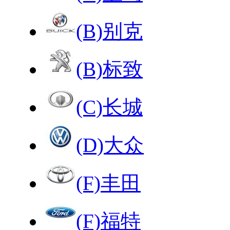
(B)别克
(B)标致
(C)长城
(D)大众
(F)丰田
(F)福特