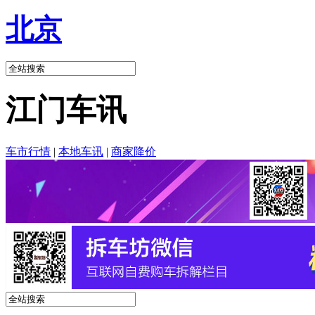
北京
江门车讯
车市行情
|
本地车讯
|
商家降价