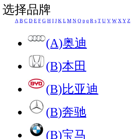
选择品牌
A
B
C
D
E
F
G
H
I
J
K
L
M
N
O
p
q
R
s
T
U
V
W
X
Y
Z
(A)奥迪
(B)本田
(B)比亚迪
(B)奔驰
(B)宝马