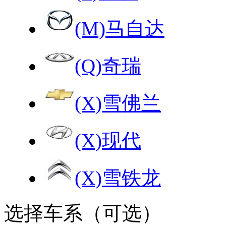
(M)马自达
(Q)奇瑞
(X)雪佛兰
(X)现代
(X)雪铁龙
选择车系（可选）